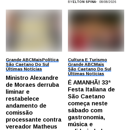
BY
ELTON SPINA
08/08/2026
Grande ABC
Mais
Política
Cultura E Turismo
São Caetano Do Sul
Grande ABC
Mais
Últimas Notícias
São Caetano Do Sul
Últimas Notícias
Ministro Alexandre
É AMANHÃ! 33ª
de Moraes derruba
Festa Italiana de
liminar e
São Caetano
restabelece
começa neste
andamento de
sábado com
comissão
gastronomia,
processante contra
música e
vereador Matheus