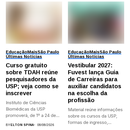
Educação
Mais
São Paulo
Educação
Mais
São Paulo
Últimas Notícias
Últimas Notícias
Curso gratuito
Vestibular 2027:
sobre TDAH reúne
Fuvest lança Guia
pesquisadores da
de Carreiras para
USP; veja como se
auxiliar candidatos
inscrever
na escolha da
profissão
Instituto de Ciências
Biomédicas da USP
Material reúne informações
promoverá, de 1º a 24 de...
sobre os cursos da USP,
formas de ingresso,
BY
ELTON SPINA
08/08/2026
campi,...