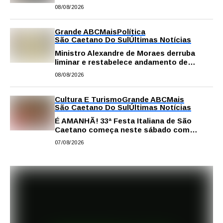
escolha da profissão
08/08/2026
Grande ABC
Mais
Política
São Caetano Do Sul
Últimas Notícias
Ministro Alexandre de Moraes derruba
liminar e restabelece andamento de
comissão processante contra vereador
08/08/2026
Matheus Gianello
Cultura E Turismo
Grande ABC
Mais
São Caetano Do Sul
Últimas Notícias
É AMANHÃ! 33ª Festa Italiana de São
Caetano começa neste sábado com
gastronomia, música e solidariedade
07/08/2026