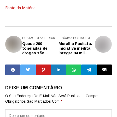
Fonte da Matéria
POSTAGEM ANTERIOR
PRÓXIMA POSTAGEM
Quase 200
Muralha Paulista:
toneladas de
iniciativa inédita
drogas são
integra 94 mil
apreendidas em
câmeras de
todo o Estado
segurança
públicas e
particulares em
SP
DEIXE UM COMENTÁRIO
O Seu Endereço De E-Mail Não Será Publicado.
Campos
Obrigatórios São Marcados Com
*