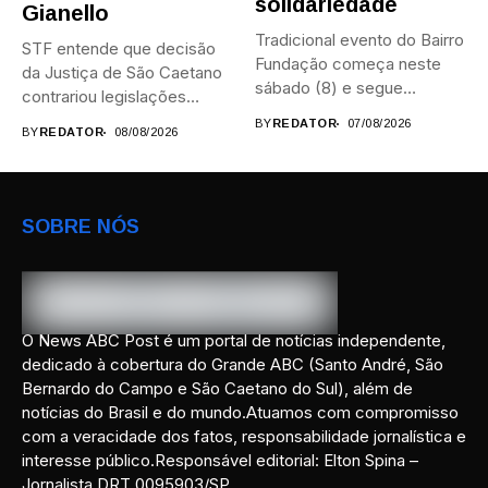
solidariedade
Gianello
Tradicional evento do Bairro
STF entende que decisão
Fundação começa neste
da Justiça de São Caetano
sábado (8) e segue
contrariou legislações
durante...
federais...
BY
REDATOR
07/08/2026
BY
REDATOR
08/08/2026
SOBRE NÓS
O News ABC Post é um portal de notícias independente,
dedicado à cobertura do Grande ABC (Santo André, São
Bernardo do Campo e São Caetano do Sul), além de
notícias do Brasil e do mundo.Atuamos com compromisso
com a veracidade dos fatos, responsabilidade jornalística e
interesse público.Responsável editorial: Elton Spina –
Jornalista DRT 0095903/SP