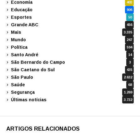
Economia
403
Educação
906
Esportes
50
Grande ABC
456
Mais
3.335
Mundo
247
Política
594
Santo André
14
São Bernardo do Campo
3
São Caetano do Sul
435
São Paulo
2.632
Saúde
68
Segurança
1.269
Últimas notícias
3.732
ARTIGOS RELACIONADOS