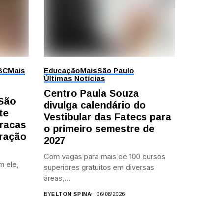
BC
Mais
Educação
Mais
São Paulo
Últimas Notícias
Centro Paula Souza
 São
divulga calendário do
te
Vestibular das Fatecs para
racas
o primeiro semestre de
ração
2027
Com vagas para mais de 100 cursos
m ele,
superiores gratuitos em diversas
áreas,...
BY
ELTON SPINA
06/08/2026