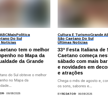
 ABC
Mais
Política
Cultura E Turismo
Grande A
tano Do Sul
São Caetano Do Sul
 Notícias
Últimas Notícias
aetano tem o melhor
33ª Festa Italiana de
penho no Mapa da
Caetano começa nes
ualdade da Grande
sábado com mais bar
e novidades em deco
e atrações
tano do Sul obteve o melhor
enho no Mapa da
Chega o mês de agosto e, co
dade...
os sons, sabores e...
OR
06/08/2026
BY
REDATOR
06/08/2026