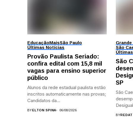
Educação
Mais
São Paulo
Grande
Últimas Notícias
São Cae
Últimas
Provão Paulista Seriado:
São C
confira edital com 15,8 mil
desem
vagas para ensino superior
Desig
público
SP
Alunos da rede estadual paulista estão
São Cae
inscritos automaticamente nas provas;
desemp
Candidatos da...
Desigual
BY
ELTON SPINA
06/08/2026
BY
REDAT