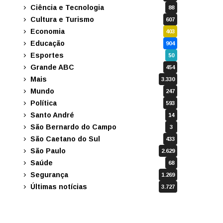
Ciência e Tecnologia
88
Cultura e Turismo
607
Economia
403
Educação
904
Esportes
50
Grande ABC
454
Mais
3.330
Mundo
247
Política
593
Santo André
14
São Bernardo do Campo
3
São Caetano do Sul
433
São Paulo
2.629
Saúde
68
Segurança
1.269
Últimas notícias
3.727