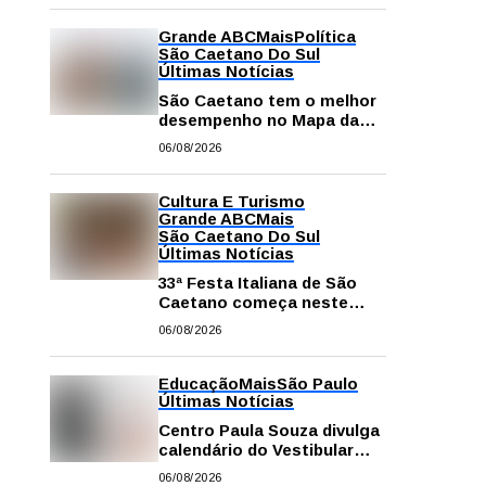
Grande ABC
Mais
Política
São Caetano Do Sul
Últimas Notícias
São Caetano tem o melhor
desempenho no Mapa da
Desigualdade da Grande SP
06/08/2026
Cultura E Turismo
Grande ABC
Mais
São Caetano Do Sul
Últimas Notícias
33ª Festa Italiana de São
Caetano começa neste
sábado com mais barracas
06/08/2026
e novidades em decoração
e atrações
Educação
Mais
São Paulo
Últimas Notícias
Centro Paula Souza divulga
calendário do Vestibular
das Fatecs para o primeiro
06/08/2026