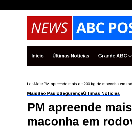
Início
Últimas Notícias
Grande ABC
Lar
Mais
PM apreende mais de 200 kg de maconha em rodov
Mais
São Paulo
Segurança
Últimas Notícias
PM apreende mais
maconha em rodovi