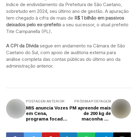
índice de endividamento da Prefeitura de São Caetano,
sobretudo em 2024, seu último ano de gestão. A apuração
tem chegado à cifra de mais de
R$ 1 bilhão em passivos
deixados pelo ex-prefeito
a seu sucessor, o atual prefeito
Tite Campanella (PL).
A CPI da Dívida
segue em andamento na Câmara de São
Caetano do Sul, com apoio de auditoria externa para
análise completa das contas públicas do último ano da
administração anterior.
POSTAGEM ANTERIOR
PRÓXIMA POSTAGEM
MIS anuncia Vozes
PM apreende mais
em Cena,
de 200 kg de
programa focado
maconha em
no repertório de
rodovia no interior
memória do
de SP
teatro