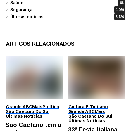
Saúde
68
Segurança
1.269
Últimas notícias
3.726
ARTIGOS RELACIONADOS
Grande ABC
Mais
Política
Cultura E Turismo
São Caetano Do Sul
Grande ABC
Mais
Últimas Notícias
São Caetano Do Sul
Últimas Notícias
São Caetano tem o
33ª Festa Italiana