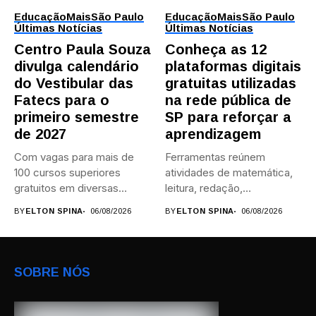
Educação
Mais
São Paulo
Educação
Mais
São Paulo
Últimas Notícias
Últimas Notícias
Centro Paula Souza
Conheça as 12
divulga calendário
plataformas digitais
do Vestibular das
gratuitas utilizadas
Fatecs para o
na rede pública de
primeiro semestre
SP para reforçar a
de 2027
aprendizagem
Com vagas para mais de
Ferramentas reúnem
100 cursos superiores
atividades de matemática,
gratuitos em diversas
leitura, redação,
áreas,...
programação, idiomas e
BY
ELTON SPINA
06/08/2026
BY
ELTON SPINA
06/08/2026
preparação para...
SOBRE NÓS