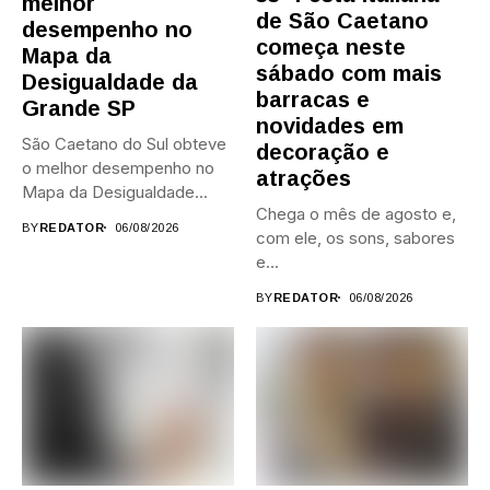
melhor
de São Caetano
desempenho no
começa neste
Mapa da
sábado com mais
Desigualdade da
barracas e
Grande SP
novidades em
São Caetano do Sul obteve
decoração e
o melhor desempenho no
atrações
Mapa da Desigualdade...
Chega o mês de agosto e,
BY
REDATOR
06/08/2026
com ele, os sons, sabores
e...
BY
REDATOR
06/08/2026