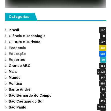
Categorias
Brasil
847
Ciência e Tecnologia
88
Cultura e Turismo
607
Economia
403
Educação
903
Esportes
50
Grande ABC
454
Mais
3.329
Mundo
247
Política
593
Santo André
14
São Bernardo do Campo
3
São Caetano do Sul
433
São Paulo
2.628