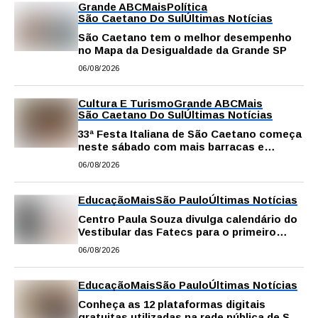
Grande ABC
Mais
Política
São Caetano Do Sul
Últimas Notícias
São Caetano tem o melhor desempenho
no Mapa da Desigualdade da Grande SP
06/08/2026
Cultura E Turismo
Grande ABC
Mais
São Caetano Do Sul
Últimas Notícias
33ª Festa Italiana de São Caetano começa
neste sábado com mais barracas e
novidades em decoração e atrações
06/08/2026
Educação
Mais
São Paulo
Últimas Notícias
Centro Paula Souza divulga calendário do
Vestibular das Fatecs para o primeiro
semestre de 2027
06/08/2026
Educação
Mais
São Paulo
Últimas Notícias
Conheça as 12 plataformas digitais
gratuitas utilizadas na rede pública de SP