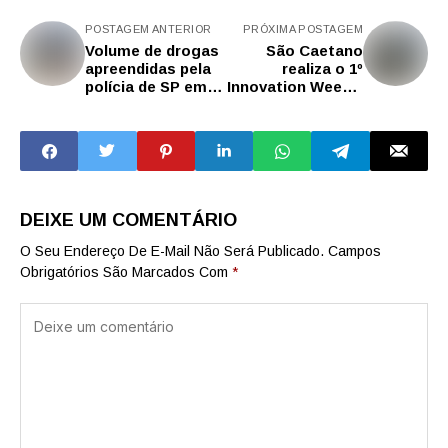
POSTAGEM ANTERIOR
PRÓXIMA POSTAGEM
Volume de drogas
São Caetano
apreendidas pela
realiza o 1º
polícia de SP em
Innovation Week e
2025 já ultrapassa
consolida
o de 2024
protagonismo em
tecnologia e
novos negócios
no ABC
DEIXE UM COMENTÁRIO
O Seu Endereço De E-Mail Não Será Publicado.
Campos
Obrigatórios São Marcados Com
*