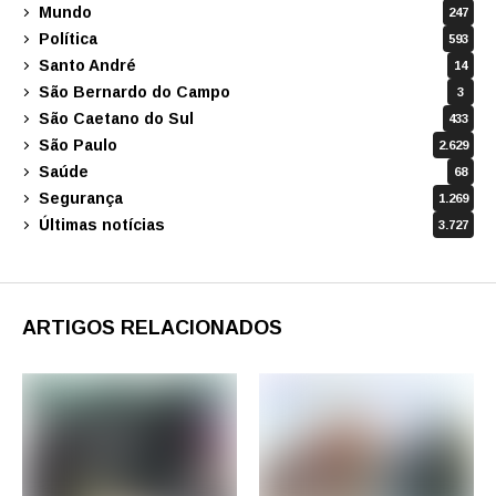
Mundo
247
Política
593
Santo André
14
São Bernardo do Campo
3
São Caetano do Sul
433
São Paulo
2.629
Saúde
68
Segurança
1.269
Últimas notícias
3.727
ARTIGOS RELACIONADOS