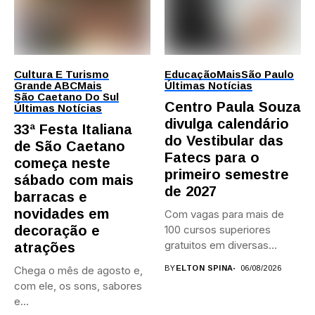
Cultura E Turismo
Educação
Mais
São Paulo
Grande ABC
Mais
Últimas Notícias
São Caetano Do Sul
Centro Paula Souza
Últimas Notícias
divulga calendário
33ª Festa Italiana
do Vestibular das
de São Caetano
Fatecs para o
começa neste
primeiro semestre
sábado com mais
de 2027
barracas e
novidades em
Com vagas para mais de
decoração e
100 cursos superiores
gratuitos em diversas
atrações
áreas,...
Chega o mês de agosto e,
BY
ELTON SPINA
06/08/2026
com ele, os sons, sabores
e...