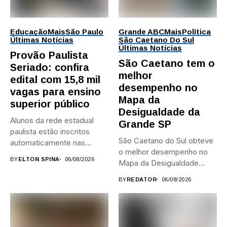
Educação
Mais
São Paulo
Grande ABC
Mais
Política
Últimas Notícias
São Caetano Do Sul
Últimas Notícias
Provão Paulista
São Caetano tem o
Seriado: confira
melhor
edital com 15,8 mil
desempenho no
vagas para ensino
Mapa da
superior público
Desigualdade da
Alunos da rede estadual
Grande SP
paulista estão inscritos
São Caetano do Sul obteve
automaticamente nas
o melhor desempenho no
provas; Candidatos da...
BY
ELTON SPINA
06/08/2026
Mapa da Desigualdade...
BY
REDATOR
06/08/2026