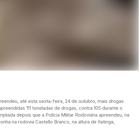
apreendeu, até esta sexta-feira, 24 de outubro, mais drogas
preendidas 111 toneladas de drogas, contra 105 durante o
pliada depois que a Polícia Militar Rodoviária apreendeu, na
nha na rodovia Castello Branco, na altura de Itatinga,