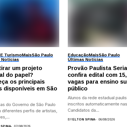
 E Turismo
Mais
São Paulo
Educação
Mais
São Paulo
 Notícias
Últimas Notícias
tirar um projeto
Provão Paulista Seri
al do papel?
confira edital com 15,
ça os principais
vagas para ensino su
is disponíveis em São
público
Alunos da rede estadual paulis
inscritos automaticamente nas
as do Governo de São Paulo
Candidatos da...
diferentes perfis de artistas,
es,...
BY
ELTON SPINA
06/08/2026
 SPINA
07/08/2026