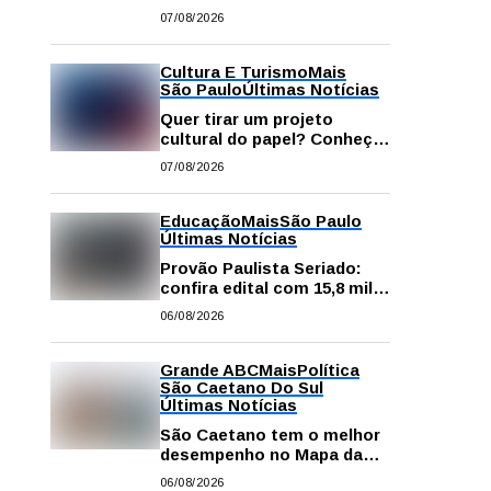
começa neste sábado com
07/08/2026
gastronomia, música e
solidariedade
Cultura E Turismo
Mais
São Paulo
Últimas Notícias
Quer tirar um projeto
cultural do papel? Conheça
os principais editais
07/08/2026
disponíveis em São Paulo
Educação
Mais
São Paulo
Últimas Notícias
Provão Paulista Seriado:
confira edital com 15,8 mil
vagas para ensino superior
06/08/2026
público
Grande ABC
Mais
Política
São Caetano Do Sul
Últimas Notícias
São Caetano tem o melhor
desempenho no Mapa da
Desigualdade da Grande SP
06/08/2026