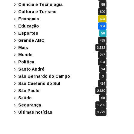
Ciência e Tecnologia
88
Cultura e Turismo
609
Economia
403
Educação
904
Esportes
50
Grande ABC
455
Mais
3.332
Mundo
247
Política
593
Santo André
14
São Bernardo do Campo
3
São Caetano do Sul
434
São Paulo
2.630
Saúde
68
Segurança
1.269
Últimas notícias
3.729