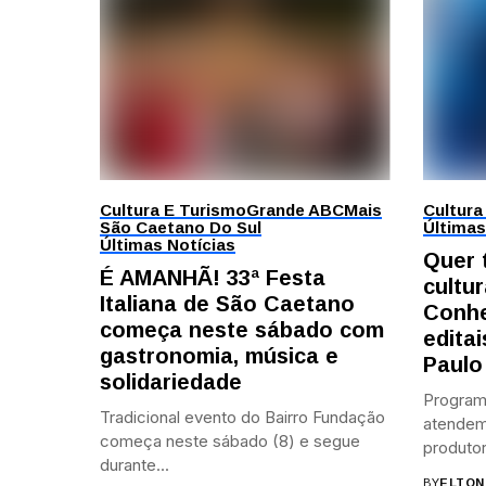
Cultura E Turismo
Grande ABC
Mais
Cultura
São Caetano Do Sul
Últimas
Últimas Notícias
Quer 
É AMANHÃ! 33ª Festa
cultur
Italiana de São Caetano
Conhe
começa neste sábado com
edita
gastronomia, música e
Paulo
solidariedade
Program
Tradicional evento do Bairro Fundação
atendem 
começa neste sábado (8) e segue
produtor
durante...
BY
ELTON