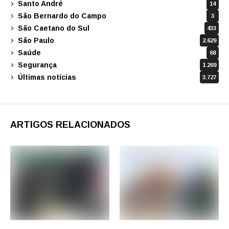
Santo André
14
São Bernardo do Campo
3
São Caetano do Sul
433
São Paulo
2.629
Saúde
68
Segurança
1.269
Últimas notícias
3.727
ARTIGOS RELACIONADOS