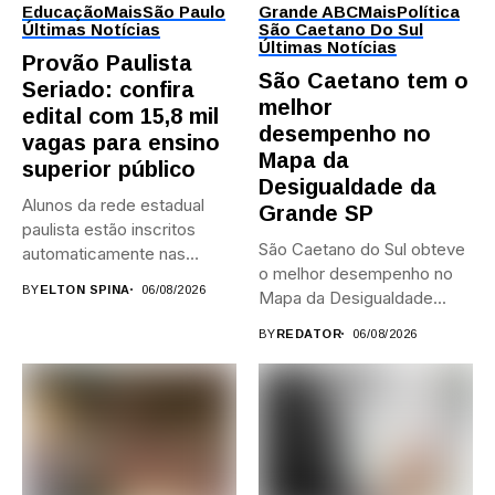
Educação
Mais
São Paulo
Grande ABC
Mais
Política
Últimas Notícias
São Caetano Do Sul
Últimas Notícias
Provão Paulista
São Caetano tem o
Seriado: confira
melhor
edital com 15,8 mil
desempenho no
vagas para ensino
Mapa da
superior público
Desigualdade da
Alunos da rede estadual
Grande SP
paulista estão inscritos
São Caetano do Sul obteve
automaticamente nas
o melhor desempenho no
provas; Candidatos da...
BY
ELTON SPINA
06/08/2026
Mapa da Desigualdade...
BY
REDATOR
06/08/2026