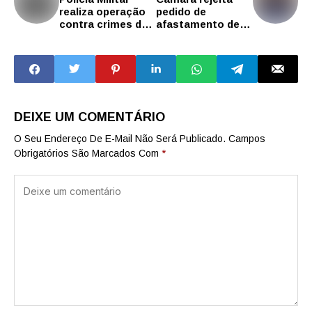
realiza operação
pedido de
contra crimes de
afastamento de
quebra-vidro na
Regina Maura, que
região da Linha
pode ter mandato
Ouro e Aeroporto
cassado; aliado,
Matheus Gianello
vota contra a vice
DEIXE UM COMENTÁRIO
O Seu Endereço De E-Mail Não Será Publicado.
Campos
Obrigatórios São Marcados Com
*