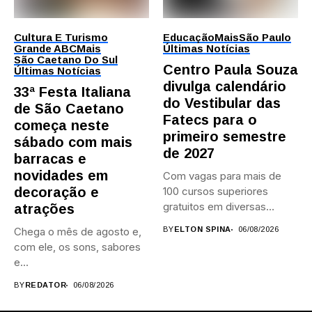
Cultura E Turismo
Educação
Mais
São Paulo
Grande ABC
Mais
Últimas Notícias
São Caetano Do Sul
Centro Paula Souza
Últimas Notícias
divulga calendário
33ª Festa Italiana
do Vestibular das
de São Caetano
Fatecs para o
começa neste
primeiro semestre
sábado com mais
de 2027
barracas e
novidades em
Com vagas para mais de
decoração e
100 cursos superiores
gratuitos em diversas
atrações
áreas,...
Chega o mês de agosto e,
BY
ELTON SPINA
06/08/2026
com ele, os sons, sabores
e...
BY
REDATOR
06/08/2026