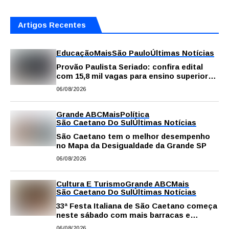
Artigos Recentes
Educação
Mais
São Paulo
Últimas Notícias
Provão Paulista Seriado: confira edital
com 15,8 mil vagas para ensino superior
público
06/08/2026
Grande ABC
Mais
Política
São Caetano Do Sul
Últimas Notícias
São Caetano tem o melhor desempenho
no Mapa da Desigualdade da Grande SP
06/08/2026
Cultura E Turismo
Grande ABC
Mais
São Caetano Do Sul
Últimas Notícias
33ª Festa Italiana de São Caetano começa
neste sábado com mais barracas e
novidades em decoração e atrações
06/08/2026