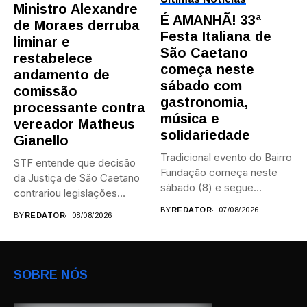
Ministro Alexandre
É AMANHÃ! 33ª
de Moraes derruba
Festa Italiana de
liminar e
São Caetano
restabelece
começa neste
andamento de
sábado com
comissão
gastronomia,
processante contra
música e
vereador Matheus
solidariedade
Gianello
Tradicional evento do Bairro
STF entende que decisão
Fundação começa neste
da Justiça de São Caetano
sábado (8) e segue
contrariou legislações
durante...
federais...
BY
REDATOR
07/08/2026
BY
REDATOR
08/08/2026
SOBRE NÓS