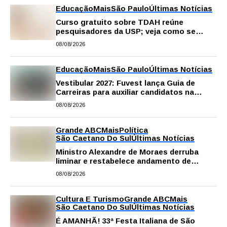
Educação
Mais
São Paulo
Últimas Notícias
Curso gratuito sobre TDAH reúne
pesquisadores da USP; veja como se
inscrever
08/08/2026
Educação
Mais
São Paulo
Últimas Notícias
Vestibular 2027: Fuvest lança Guia de
Carreiras para auxiliar candidatos na
escolha da profissão
08/08/2026
Grande ABC
Mais
Política
São Caetano Do Sul
Últimas Notícias
Ministro Alexandre de Moraes derruba
liminar e restabelece andamento de
comissão processante contra vereador
08/08/2026
Matheus Gianello
Cultura E Turismo
Grande ABC
Mais
São Caetano Do Sul
Últimas Notícias
É AMANHÃ! 33ª Festa Italiana de São