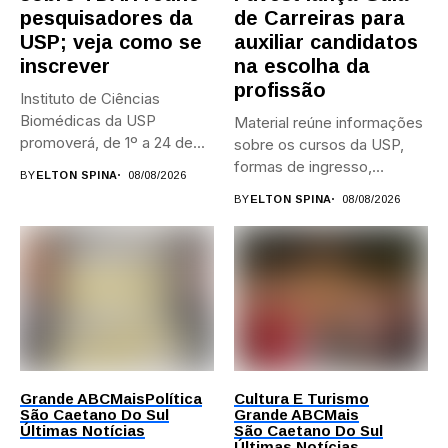
pesquisadores da
de Carreiras para
USP; veja como se
auxiliar candidatos
inscrever
na escolha da
profissão
Instituto de Ciências
Biomédicas da USP
Material reúne informações
promoverá, de 1º a 24 de...
sobre os cursos da USP,
formas de ingresso,
BY
ELTON SPINA
08/08/2026
campi,...
BY
ELTON SPINA
08/08/2026
Grande ABC
Mais
Política
Cultura E Turismo
São Caetano Do Sul
Grande ABC
Mais
Últimas Notícias
São Caetano Do Sul
Últimas Notícias