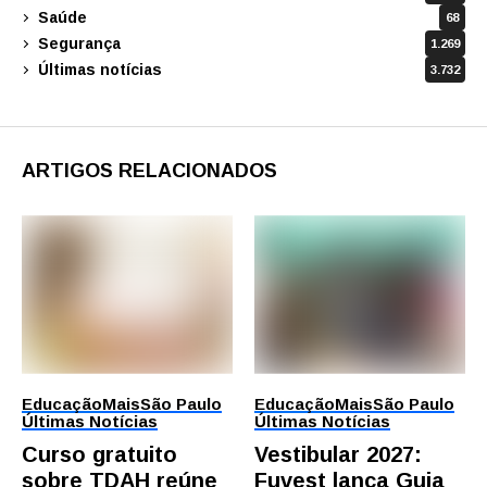
Saúde
68
Segurança
1.269
Últimas notícias
3.732
ARTIGOS RELACIONADOS
Educação
Mais
São Paulo
Educação
Mais
São Paulo
Últimas Notícias
Últimas Notícias
Curso gratuito
Vestibular 2027:
sobre TDAH reúne
Fuvest lança Guia