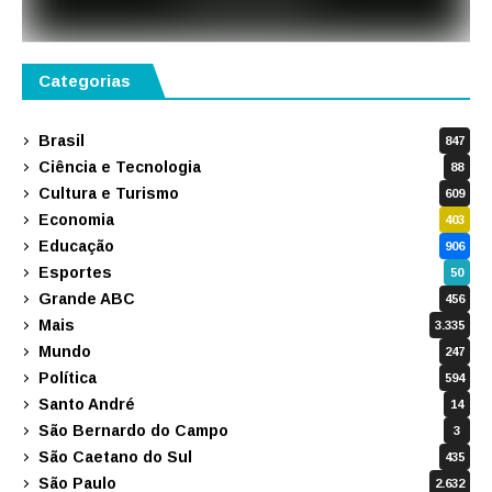
Categorias
Brasil
847
Ciência e Tecnologia
88
Cultura e Turismo
609
Economia
403
Educação
906
Esportes
50
Grande ABC
456
Mais
3.335
Mundo
247
Política
594
Santo André
14
São Bernardo do Campo
3
São Caetano do Sul
435
São Paulo
2.632