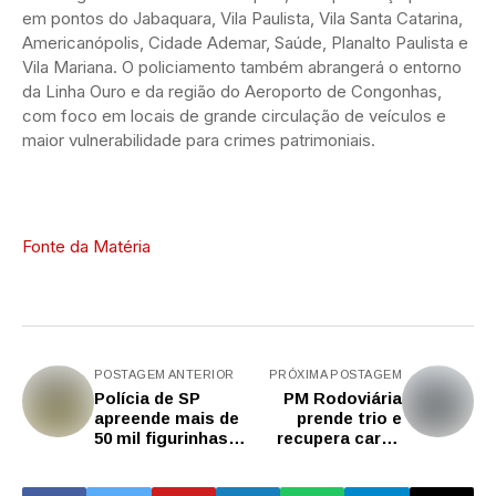
em pontos do Jabaquara, Vila Paulista, Vila Santa Catarina,
Americanópolis, Cidade Ademar, Saúde, Planalto Paulista e
Vila Mariana. O policiamento também abrangerá o entorno
da Linha Ouro e da região do Aeroporto de Congonhas,
com foco em locais de grande circulação de veículos e
maior vulnerabilidade para crimes patrimoniais.
Fonte da Matéria
POSTAGEM ANTERIOR
PRÓXIMA POSTAGEM
Polícia de SP
PM Rodoviária
apreende mais de
prende trio e
50 mil figurinhas e
recupera carga
álbuns
hospitalar
falsificados da
avaliada em R$ 3