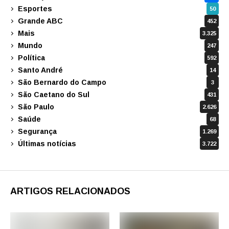
Esportes
50
Grande ABC
452
Mais
3.325
Mundo
247
Política
592
Santo André
14
São Bernardo do Campo
3
São Caetano do Sul
431
São Paulo
2.626
Saúde
68
Segurança
1.269
Últimas notícias
3.722
ARTIGOS RELACIONADOS