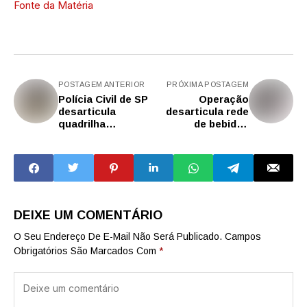
Fonte da Matéria
POSTAGEM ANTERIOR
PRÓXIMA POSTAGEM
Polícia Civil de SP
Operação
desarticula
desarticula rede
quadrilha
de bebidas
especializada em
adulteradas e
furtos de
prende seis
celulares e
pessoas
fraudes bancárias
DEIXE UM COMENTÁRIO
O Seu Endereço De E-Mail Não Será Publicado.
Campos
Obrigatórios São Marcados Com
*