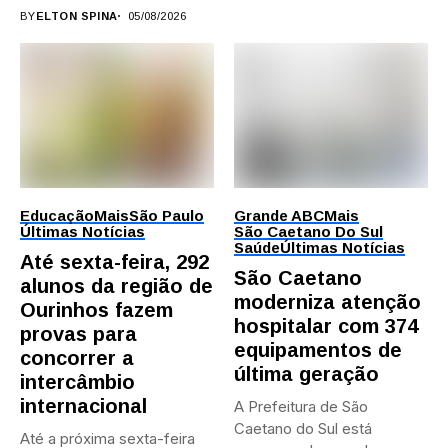
BY
ELTON SPINA
05/08/2026
Educação
Mais
São Paulo
Grande ABC
Mais
Últimas Notícias
São Caetano Do Sul
Saúde
Últimas Notícias
Até sexta-feira, 292
São Caetano
alunos da região de
moderniza atenção
Ourinhos fazem
hospitalar com 374
provas para
equipamentos de
concorrer a
última geração
intercâmbio
internacional
A Prefeitura de São
Caetano do Sul está
Até a próxima sexta-feira