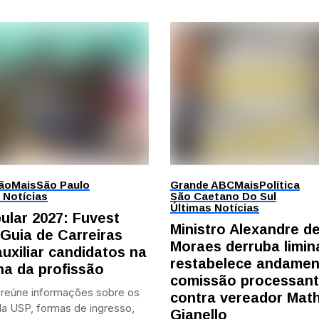
ão
Mais
São Paulo
Grande ABC
Mais
Política
 Notícias
São Caetano Do Sul
Últimas Notícias
bular 2027: Fuvest
Ministro Alexandre d
 Guia de Carreiras
Moraes derruba limin
auxiliar candidatos na
restabelece andamen
ha da profissão
comissão processan
 reúne informações sobre os
contra vereador Mat
a USP, formas de ingresso,
Gianello