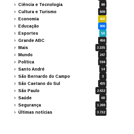
Ciência e Tecnologia
88
Cultura e Turismo
609
Economia
403
Educação
906
Esportes
50
Grande ABC
456
Mais
3.335
Mundo
247
Política
594
Santo André
14
São Bernardo do Campo
3
São Caetano do Sul
435
São Paulo
2.632
Saúde
68
Segurança
1.269
Últimas notícias
3.732