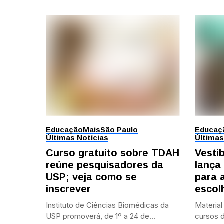
Educação
Mais
São Paulo
Educaç
Últimas Notícias
Últimas
Curso gratuito sobre TDAH
Vesti
reúne pesquisadores da
lança
USP; veja como se
para 
inscrever
escol
Instituto de Ciências Biomédicas da
Material
USP promoverá, de 1º a 24 de...
cursos d