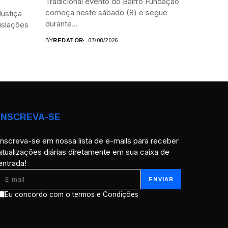
Tradicional evento do Bairro Fundação
começa neste sábado (8) e segue
ustiça
durante...
islações
BY
REDATOR
07/08/2026
INSCREVA-SE
Inscreva-se em nossa lista de e-mails para receber
atualizações diárias diretamente em sua caixa de
entrada!
Eu concordo com o termos e Condições