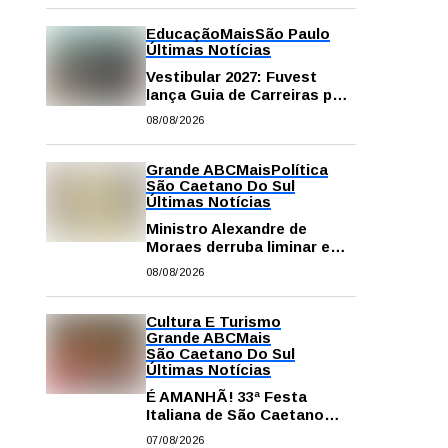
Educação
Mais
São Paulo
Últimas Notícias
Vestibular 2027: Fuvest
lança Guia de Carreiras para
auxiliar candidatos na
08/08/2026
escolha da profissão
Grande ABC
Mais
Política
São Caetano Do Sul
Últimas Notícias
Ministro Alexandre de
Moraes derruba liminar e
restabelece andamento de
08/08/2026
comissão processante
contra vereador Matheus
Gianello
Cultura E Turismo
Grande ABC
Mais
São Caetano Do Sul
Últimas Notícias
É AMANHÃ! 33ª Festa
Italiana de São Caetano
começa neste sábado com
07/08/2026