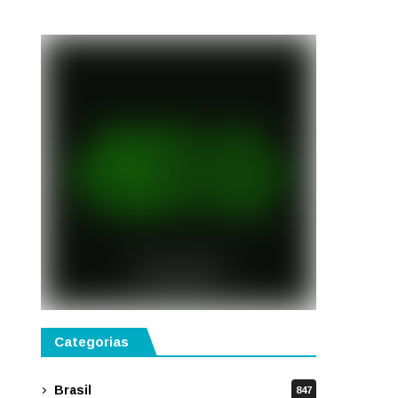
gastronomia, música e
solidariedade
Categorias
Brasil
847