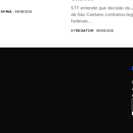
STF entende que decisão da J
 SPINA
08/08/2026
de São Caetano contrariou leg
federais...
BY
REDATOR
08/08/2026