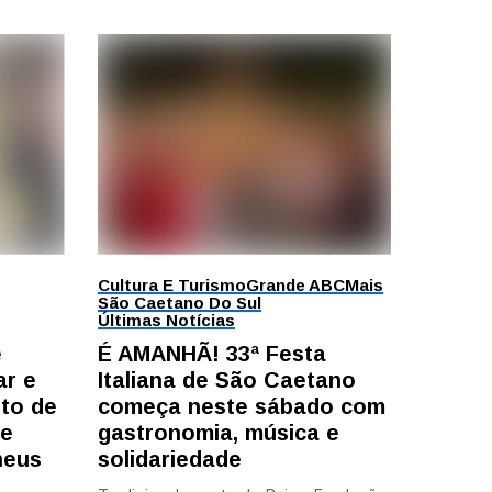
Cultura E Turismo
Grande ABC
Mais
São Caetano Do Sul
Últimas Notícias
e
É AMANHÃ! 33ª Festa
ar e
Italiana de São Caetano
to de
começa neste sábado com
te
gastronomia, música e
heus
solidariedade