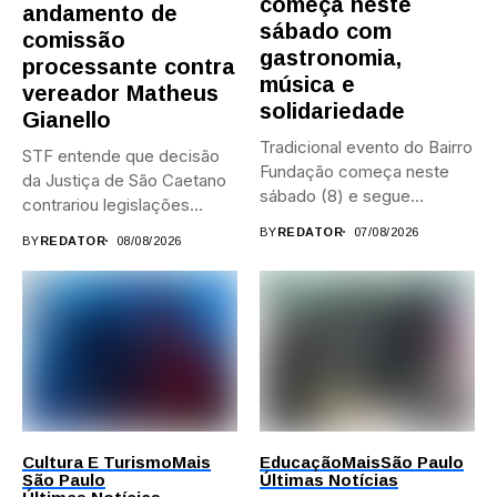
começa neste
andamento de
sábado com
comissão
gastronomia,
processante contra
música e
vereador Matheus
solidariedade
Gianello
Tradicional evento do Bairro
STF entende que decisão
Fundação começa neste
da Justiça de São Caetano
sábado (8) e segue
contrariou legislações
durante...
federais...
BY
REDATOR
07/08/2026
BY
REDATOR
08/08/2026
Cultura E Turismo
Mais
Educação
Mais
São Paulo
São Paulo
Últimas Notícias