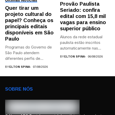
Últimas Notícias
Provão Paulista
Quer tirar um
Seriado: confira
projeto cultural do
edital com 15,8 mil
papel? Conheça os
vagas para ensino
principais editais
superior público
disponíveis em São
Alunos da rede estadual
Paulo
paulista estão inscritos
Programas do Governo de
automaticamente nas
São Paulo atendem
provas; Candidatos da...
BY
ELTON SPINA
06/08/2026
diferentes perfis de
artistas, produtores,...
BY
ELTON SPINA
07/08/2026
SOBRE NÓS