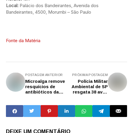
Local:
Palácio dos Bandeirantes, Avenida dos
Bandeirantes, 4500, Morumbi – São Paulo
Fonte da Matéria
POSTAGEM ANTERIOR
PRÓXIMA POSTAGEM
Microalga remove
Polícia Militar
resquícios de
Ambiental de SP
antibióticos da
resgata 38 aves
água, conclui
silvestres na
estudo apoiado
capital
pela Fapesp
DEIXE UM COMENTÁRIO