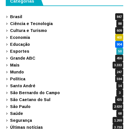
Categorias
Brasil
847
Ciência e Tecnologia
88
Cultura e Turismo
609
Economia
403
Educação
904
Esportes
50
Grande ABC
456
Mais
3.333
Mundo
247
Política
594
Santo André
14
São Bernardo do Campo
3
São Caetano do Sul
435
São Paulo
2.630
Saúde
68
Segurança
1.269
Últimas notícias
3.730