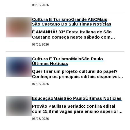
comissão processante contra vereador
08/08/2026
Matheus Gianello
Cultura E Turismo
Grande ABC
Mais
São Caetano Do Sul
Últimas Notícias
É AMANHÃ! 33ª Festa Italiana de São
Caetano começa neste sábado com
gastronomia, música e solidariedade
07/08/2026
Cultura E Turismo
Mais
São Paulo
Últimas Notícias
Quer tirar um projeto cultural do papel?
Conheça os principais editais disponíveis
em São Paulo
07/08/2026
Educação
Mais
São Paulo
Últimas Notícias
Provão Paulista Seriado: confira edital
com 15,8 mil vagas para ensino superior
público
06/08/2026