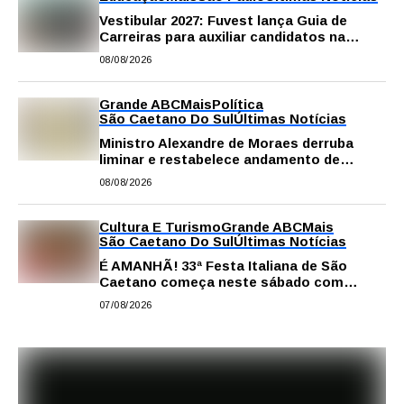
Vestibular 2027: Fuvest lança Guia de
Carreiras para auxiliar candidatos na
escolha da profissão
08/08/2026
Grande ABC
Mais
Política
São Caetano Do Sul
Últimas Notícias
Ministro Alexandre de Moraes derruba
liminar e restabelece andamento de
comissão processante contra vereador
08/08/2026
Matheus Gianello
Cultura E Turismo
Grande ABC
Mais
São Caetano Do Sul
Últimas Notícias
É AMANHÃ! 33ª Festa Italiana de São
Caetano começa neste sábado com
gastronomia, música e solidariedade
07/08/2026