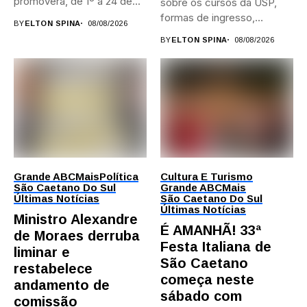
promoverá, de 1º a 24 de...
sobre os cursos da USP,
formas de ingresso,
BY
ELTON SPINA
08/08/2026
campi,...
BY
ELTON SPINA
08/08/2026
Grande ABC
Mais
Política
Cultura E Turismo
São Caetano Do Sul
Grande ABC
Mais
Últimas Notícias
São Caetano Do Sul
Últimas Notícias
Ministro Alexandre
É AMANHÃ! 33ª
de Moraes derruba
Festa Italiana de
liminar e
São Caetano
restabelece
começa neste
andamento de
sábado com
comissão