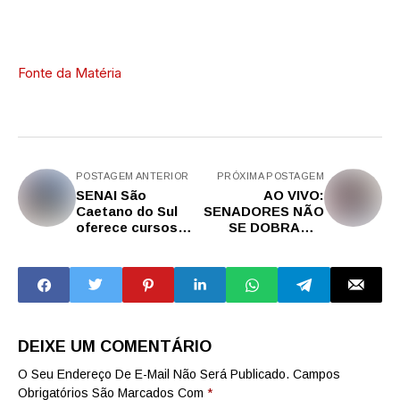
Fonte da Matéria
POSTAGEM ANTERIOR
PRÓXIMA POSTAGEM
SENAI São
AO VIVO:
Caetano do Sul
SENADORES NÃO
oferece cursos
SE DOBRAM A
técnicos
DISPARATES DO
gratuitos com
STF, NOVOS
mais de 1.420
ABSURDOS DE
vagas
LULA E
ESCALADA
TIRÂNICA
DEIXE UM COMENTÁRIO
O Seu Endereço De E-Mail Não Será Publicado.
Campos
Obrigatórios São Marcados Com
*