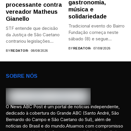
gastronomia,
processante contra
música e
vereador Matheus
solidariedade
Gianello
Tradicional evento do Bairro
STF entende que decisão
Fundação começa neste
da Justiça de São Caetano
sábado (8) e segue
contrariou legislações
durante...
federais...
BY
REDATOR
07/08/2026
BY
REDATOR
08/08/2026
SOBRE NÓS
O News ABC Post é um portal de notícias independente,
dedicado à cobertura do Grande ABC (Santo André, São
Bernardo do Campo e São Caetano do Sul), além de
notícias do Brasil e do mundo.Atuamos com compromisso