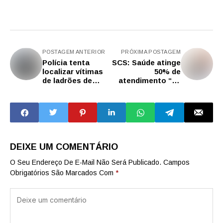
POSTAGEM ANTERIOR
PRÓXIMA POSTAGEM
Polícia tenta
SCS: Saúde atinge
localizar vítimas
50% de
de ladrões de
atendimento “de
alianças em São
fora” e prefeito
Paulo
fala em medidas
para preservar
sistema
DEIXE UM COMENTÁRIO
O Seu Endereço De E-Mail Não Será Publicado.
Campos
Obrigatórios São Marcados Com
*