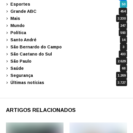
Esportes
50
Grande ABC
454
Mais
3.330
Mundo
247
Política
593
Santo André
14
São Bernardo do Campo
3
São Caetano do Sul
433
São Paulo
2.629
Saúde
68
Segurança
1.269
Últimas notícias
3.727
ARTIGOS RELACIONADOS