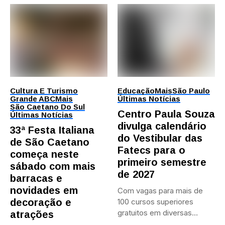
Cultura E Turismo
Educação
Mais
São Paulo
Grande ABC
Mais
Últimas Notícias
São Caetano Do Sul
Centro Paula Souza
Últimas Notícias
divulga calendário
33ª Festa Italiana
do Vestibular das
de São Caetano
Fatecs para o
começa neste
primeiro semestre
sábado com mais
de 2027
barracas e
novidades em
Com vagas para mais de
decoração e
100 cursos superiores
gratuitos em diversas
atrações
áreas,...