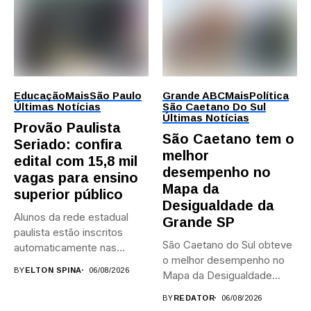
Educação
Mais
São Paulo
Grande ABC
Mais
Política
Últimas Notícias
São Caetano Do Sul
Últimas Notícias
Provão Paulista
São Caetano tem o
Seriado: confira
melhor
edital com 15,8 mil
desempenho no
vagas para ensino
Mapa da
superior público
Desigualdade da
Alunos da rede estadual
Grande SP
paulista estão inscritos
São Caetano do Sul obteve
automaticamente nas
o melhor desempenho no
provas; Candidatos da...
BY
ELTON SPINA
06/08/2026
Mapa da Desigualdade...
BY
REDATOR
06/08/2026