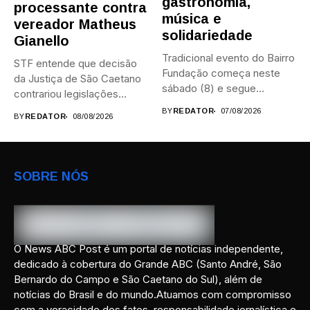
gastronomia,
processante contra
música e
vereador Matheus
solidariedade
Gianello
Tradicional evento do Bairro
STF entende que decisão
Fundação começa neste
da Justiça de São Caetano
sábado (8) e segue
contrariou legislações
durante...
federais...
BY
REDATOR
07/08/2026
BY
REDATOR
08/08/2026
SOBRE NÓS
O News ABC Post é um portal de notícias independente,
dedicado à cobertura do Grande ABC (Santo André, São
Bernardo do Campo e São Caetano do Sul), além de
notícias do Brasil e do mundo.Atuamos com compromisso
com a veracidade dos fatos, responsabilidade jornalística e