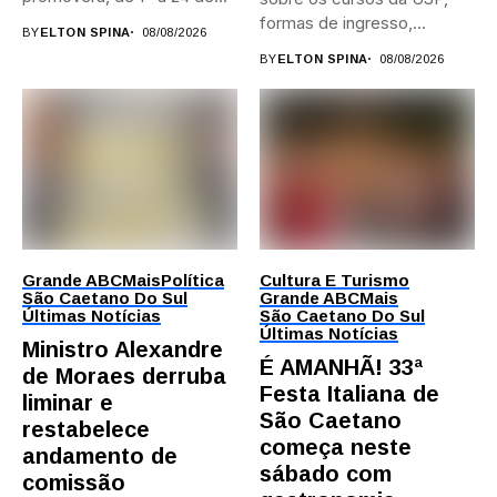
formas de ingresso,
BY
ELTON SPINA
08/08/2026
campi,...
BY
ELTON SPINA
08/08/2026
Grande ABC
Mais
Política
Cultura E Turismo
São Caetano Do Sul
Grande ABC
Mais
Últimas Notícias
São Caetano Do Sul
Últimas Notícias
Ministro Alexandre
É AMANHÃ! 33ª
de Moraes derruba
Festa Italiana de
liminar e
São Caetano
restabelece
começa neste
andamento de
sábado com
comissão