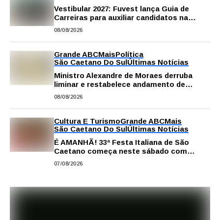
Vestibular 2027: Fuvest lança Guia de
Carreiras para auxiliar candidatos na
escolha da profissão
08/08/2026
Grande ABC
Mais
Política
São Caetano Do Sul
Últimas Notícias
Ministro Alexandre de Moraes derruba
liminar e restabelece andamento de
comissão processante contra vereador
08/08/2026
Matheus Gianello
Cultura E Turismo
Grande ABC
Mais
São Caetano Do Sul
Últimas Notícias
É AMANHÃ! 33ª Festa Italiana de São
Caetano começa neste sábado com
gastronomia, música e solidariedade
07/08/2026