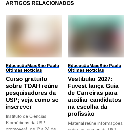
ARTIGOS RELACIONADOS
Educação
Mais
São Paulo
Educação
Mais
São Paulo
Últimas Notícias
Últimas Notícias
Curso gratuito
Vestibular 2027:
sobre TDAH reúne
Fuvest lança Guia
pesquisadores da
de Carreiras para
USP; veja como se
auxiliar candidatos
inscrever
na escolha da
profissão
Instituto de Ciências
Biomédicas da USP
Material reúne informações
promoverá, de 1º a 24 de...
sobre os cursos da USP,