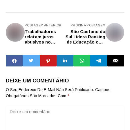
POSTAGEM ANTERIOR
PRÓXIMA POSTAGEM
Trabalhadores
São Caetano do
relatam juros
Sul Lidera Ranking
abusivos no
de Educação com
'empréstimo do
Ensino Integral e
Lula '
Incentivos
Acadêmicos
DEIXE UM COMENTÁRIO
O Seu Endereço De E-Mail Não Será Publicado.
Campos
Obrigatórios São Marcados Com
*