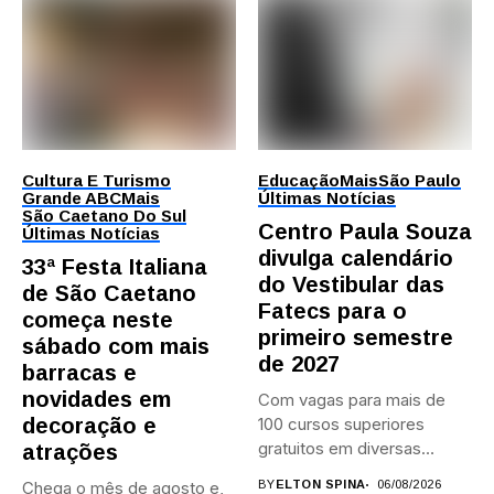
Cultura E Turismo
Educação
Mais
São Paulo
Grande ABC
Mais
Últimas Notícias
São Caetano Do Sul
Centro Paula Souza
Últimas Notícias
divulga calendário
33ª Festa Italiana
do Vestibular das
de São Caetano
Fatecs para o
começa neste
primeiro semestre
sábado com mais
de 2027
barracas e
novidades em
Com vagas para mais de
decoração e
100 cursos superiores
gratuitos em diversas
atrações
áreas,...
Chega o mês de agosto e,
BY
ELTON SPINA
06/08/2026