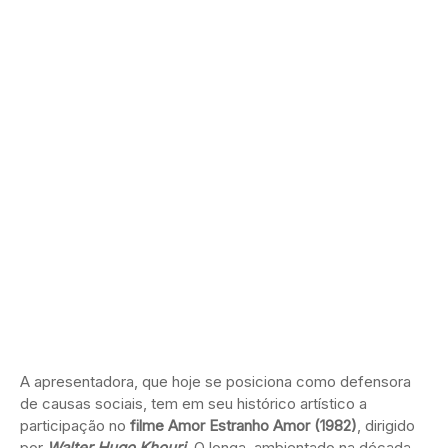
A apresentadora, que hoje se posiciona como defensora
de causas sociais, tem em seu histórico artístico a
participação no
filme
Amor Estranho Amor (1982)
, dirigido
por
Walter Hugo Khouri
. O longa, ambientado na década