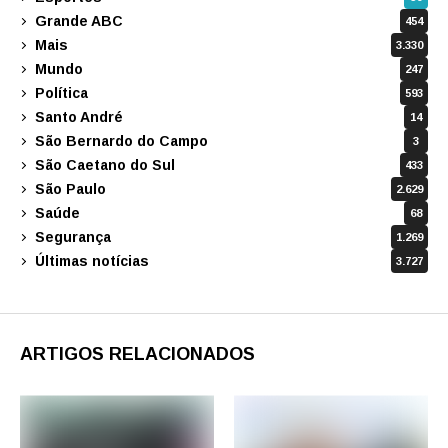
Grande ABC
454
Mais
3.330
Mundo
247
Política
593
Santo André
14
São Bernardo do Campo
3
São Caetano do Sul
433
São Paulo
2.629
Saúde
68
Segurança
1.269
Últimas notícias
3.727
ARTIGOS RELACIONADOS