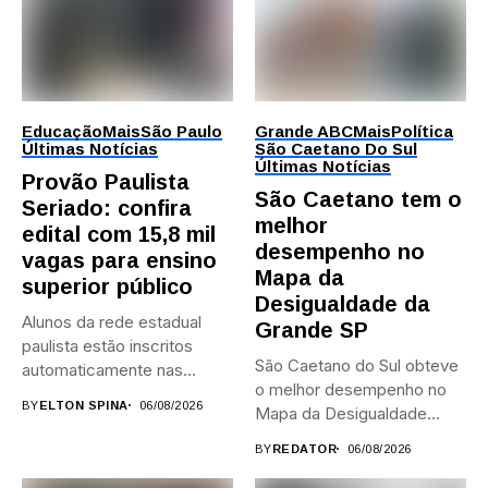
Educação
Mais
São Paulo
Grande ABC
Mais
Política
Últimas Notícias
São Caetano Do Sul
Últimas Notícias
Provão Paulista
São Caetano tem o
Seriado: confira
melhor
edital com 15,8 mil
desempenho no
vagas para ensino
Mapa da
superior público
Desigualdade da
Alunos da rede estadual
Grande SP
paulista estão inscritos
São Caetano do Sul obteve
automaticamente nas
o melhor desempenho no
provas; Candidatos da...
BY
ELTON SPINA
06/08/2026
Mapa da Desigualdade...
BY
REDATOR
06/08/2026