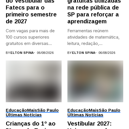
do Vestibular das
gratuitas utilizadas
Fatecs para o
na rede pública de
primeiro semestre
SP para reforçar a
de 2027
aprendizagem
Com vagas para mais de
Ferramentas reúnem
100 cursos superiores
atividades de matemática,
gratuitos em diversas
leitura, redação,
áreas,...
programação, idiomas e
BY
ELTON SPINA
06/08/2026
BY
ELTON SPINA
06/08/2026
preparação para...
Educação
Mais
São Paulo
Educação
Mais
São Paulo
Últimas Notícias
Últimas Notícias
Crianças do 1º ao
Vestibular 2027: