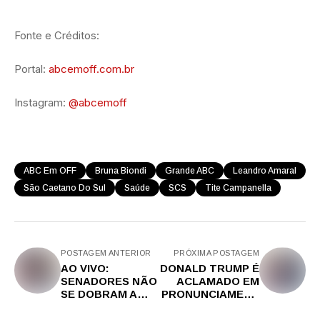
Fonte e Créditos:
Portal:
abcemoff.com.br
Instagram:
@abcemoff
ABC Em OFF
Bruna Biondi
Grande ABC
Leandro Amaral
São Caetano Do Sul
Saúde
SCS
Tite Campanella
POSTAGEM ANTERIOR
PRÓXIMA POSTAGEM
AO VIVO:
DONALD TRUMP É
SENADORES NÃO
ACLAMADO EM
SE DOBRAM A
PRONUNCIAMENT
DISPARATES DO
O PARA SHEIKS
STF, NOVOS
ÁRABES, ALERTA