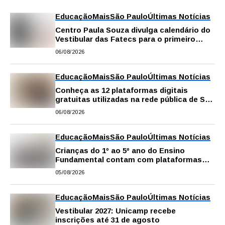
Educação
Mais
São Paulo
Últimas Notícias
Centro Paula Souza divulga calendário do
Vestibular das Fatecs para o primeiro
semestre de 2027
06/08/2026
Educação
Mais
São Paulo
Últimas Notícias
Conheça as 12 plataformas digitais
gratuitas utilizadas na rede pública de SP
para reforçar a aprendizagem
06/08/2026
Educação
Mais
São Paulo
Últimas Notícias
Crianças do 1º ao 5º ano do Ensino
Fundamental contam com plataformas
digitais para apoiar estudos na escola e
05/08/2026
em casa
Educação
Mais
São Paulo
Últimas Notícias
Vestibular 2027: Unicamp recebe
inscrições até 31 de agosto