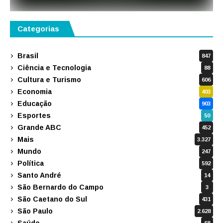
Categorias
Brasil
847
Ciência e Tecnologia
88
Cultura e Turismo
606
Economia
403
Educação
903
Esportes
50
Grande ABC
452
Mais
3.327
Mundo
247
Política
592
Santo André
14
São Bernardo do Campo
3
São Caetano do Sul
431
São Paulo
2.628
Saúde