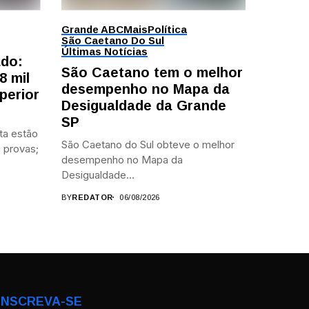
Grande ABC
Mais
Política
São Caetano Do Sul
Últimas Notícias
ado:
São Caetano tem o melhor
8 mil
desempenho no Mapa da
perior
Desigualdade da Grande
SP
ta estão
São Caetano do Sul obteve o melhor
 provas;
desempenho no Mapa da
Desigualdade...
BY
REDATOR
06/08/2026
INSCREVA-SE