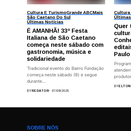
Cultura E Turismo
Grande ABC
Mais
Cultura
São Caetano Do Sul
Últimas
Últimas Notícias
Quer 
É AMANHÃ! 33ª Festa
cultur
Italiana de São Caetano
Conhe
começa neste sábado com
edita
gastronomia, música e
Paulo
solidariedade
Program
Tradicional evento do Bairro Fundação
atendem 
começa neste sábado (8) e segue
produtor
durante...
BY
ELTON
BY
REDATOR
07/08/2026
SOBRE NÓS