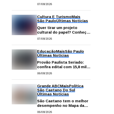
começa neste sábado com
07/08/2026
gastronomia, música e
solidariedade
Cultura E Turismo
Mais
São Paulo
Últimas Notícias
Quer tirar um projeto
cultural do papel? Conheça
os principais editais
07/08/2026
disponíveis em São Paulo
Educação
Mais
São Paulo
Últimas Notícias
Provão Paulista Seriado:
confira edital com 15,8 mil
vagas para ensino superior
06/08/2026
público
Grande ABC
Mais
Política
São Caetano Do Sul
Últimas Notícias
São Caetano tem o melhor
desempenho no Mapa da
Desigualdade da Grande SP
06/08/2026