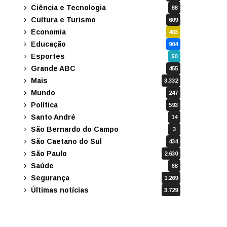
Ciência e Tecnologia
88
Cultura e Turismo
609
Economia
403
Educação
904
Esportes
50
Grande ABC
455
Mais
3.332
Mundo
247
Política
593
Santo André
14
São Bernardo do Campo
3
São Caetano do Sul
434
São Paulo
2.630
Saúde
68
Segurança
1.269
Últimas notícias
3.729