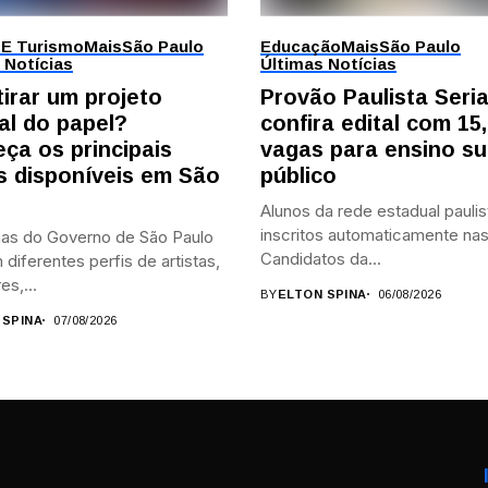
 E Turismo
Mais
São Paulo
Educação
Mais
São Paulo
 Notícias
Últimas Notícias
tirar um projeto
Provão Paulista Seri
al do papel?
confira edital com 15,
ça os principais
vagas para ensino su
is disponíveis em São
público
Alunos da rede estadual paulis
inscritos automaticamente nas
as do Governo de São Paulo
Candidatos da...
diferentes perfis de artistas,
es,...
BY
ELTON SPINA
06/08/2026
 SPINA
07/08/2026