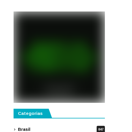
gastronomia, música e
solidariedade
Categorias
Brasil
847