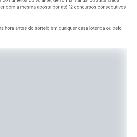
 a 20 números do volante, de forma manual ou automática
rrer com a mesma aposta por até 12 concursos consecutivos
 hora antes do sorteio em qualquer casa lotérica ou pelo