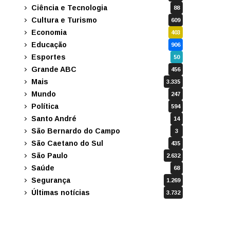
Ciência e Tecnologia
88
Cultura e Turismo
609
Economia
403
Educação
906
Esportes
50
Grande ABC
456
Mais
3.335
Mundo
247
Política
594
Santo André
14
São Bernardo do Campo
3
São Caetano do Sul
435
São Paulo
2.632
Saúde
68
Segurança
1.269
Últimas notícias
3.732