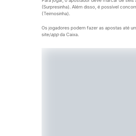
Para jogar, o apostador deve marcar de seis
(Surpresinha). Além disso, é possível conco
(Teimosinha).
Os jogadores podem fazer as apostas até uma
site/
app
da Caixa.