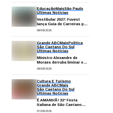
Educação
Mais
São Paulo
Últimas Notícias
Vestibular 2027: Fuvest
lança Guia de Carreiras para
auxiliar candidatos na
08/08/2026
escolha da profissão
Grande ABC
Mais
Política
São Caetano Do Sul
Últimas Notícias
Ministro Alexandre de
Moraes derruba liminar e
restabelece andamento de
08/08/2026
comissão processante
contra vereador Matheus
Gianello
Cultura E Turismo
Grande ABC
Mais
São Caetano Do Sul
Últimas Notícias
É AMANHÃ! 33ª Festa
Italiana de São Caetano
começa neste sábado com
07/08/2026