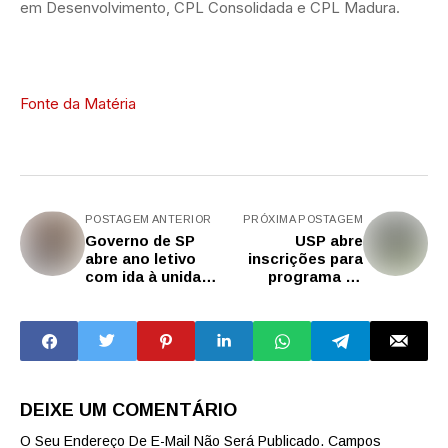
em Desenvolvimento, CPL Consolidada e CPL Madura.
Fonte da Matéria
POSTAGEM ANTERIOR
PRÓXIMA POSTAGEM
Governo de SP
USP abre
abre ano letivo
inscrições para
com ida à unidade
programa de
modelo e
iniciação e
entregas de
aperfeiçoamento
escola e creche
de estudantes de
em São Sebastião
licenciaturas
DEIXE UM COMENTÁRIO
O Seu Endereço De E-Mail Não Será Publicado.
Campos