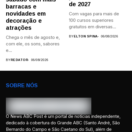
de 2027
barracas e
novidades em
Com vagas para mais de
decoração e
100 cursos superiores
gratuitos em diversas
atrações
áreas,...
Chega o mês de agosto e,
BY
ELTON SPINA
06/08/2026
com ele, os sons, sabores
e...
BY
REDATOR
06/08/2026
SOBRE NÓS
O News ABC Post é um portal de notícias independente,
dedicado à cobertura do Grande ABC (Santo André, São
Bernardo do Campo e São Caetano do Sul), além de