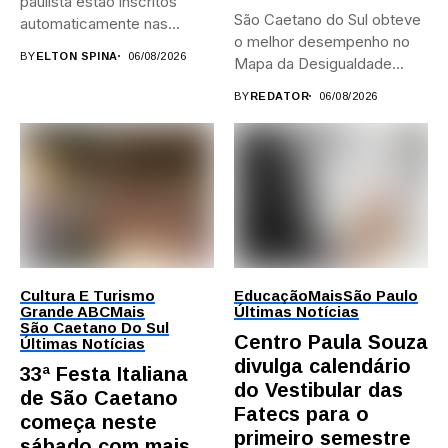
paulista estão inscritos
São Caetano do Sul obteve
automaticamente nas
o melhor desempenho no
provas; Candidatos da...
BY
ELTON SPINA
06/08/2026
Mapa da Desigualdade...
BY
REDATOR
06/08/2026
Cultura E Turismo
Educação
Mais
São Paulo
Grande ABC
Mais
Últimas Notícias
São Caetano Do Sul
Centro Paula Souza
Últimas Notícias
divulga calendário
33ª Festa Italiana
do Vestibular das
de São Caetano
Fatecs para o
começa neste
primeiro semestre
sábado com mais