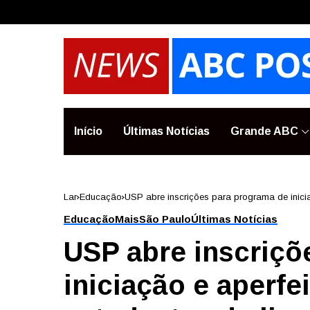
Início
Últimas Notícias
Grande ABC
Lar
Educação
USP abre inscrições para programa de inicia
Educação
Mais
São Paulo
Últimas Notícias
USP abre inscriçõ
iniciação e aperf