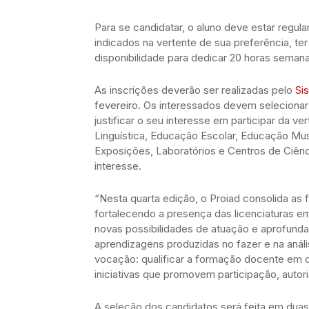
Para se candidatar, o aluno deve estar regul
indicados na vertente de sua preferência, t
disponibilidade para dedicar 20 horas semanai
As inscrições deverão ser realizadas pelo
Si
fevereiro. Os interessados devem selecionar a
justificar o seu interesse em participar da v
Linguística, Educação Escolar, Educação M
Exposições, Laboratórios e Centros de Ciên
interesse.
“Nesta quarta edição, o Proiad consolida as 
fortalecendo a presença das licenciaturas em 
novas possibilidades de atuação e aprofundar 
aprendizagens produzidas no fazer e na análi
vocação: qualificar a formação docente em 
iniciativas que promovem participação, autori
A seleção dos candidatos será feita em duas