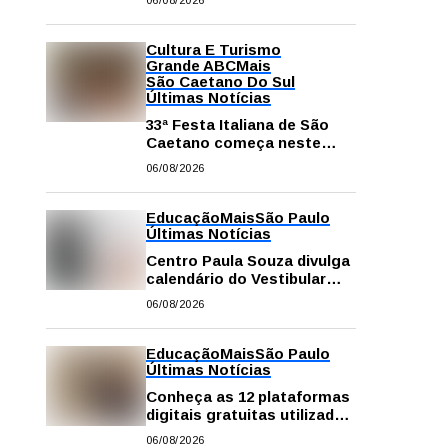
06/08/2026
Cultura E Turismo
Grande ABC
Mais
São Caetano Do Sul
Últimas Notícias
33ª Festa Italiana de São
Caetano começa neste
sábado com mais barracas
06/08/2026
e novidades em decoração
e atrações
Educação
Mais
São Paulo
Últimas Notícias
Centro Paula Souza divulga
calendário do Vestibular
das Fatecs para o primeiro
06/08/2026
semestre de 2027
Educação
Mais
São Paulo
Últimas Notícias
Conheça as 12 plataformas
digitais gratuitas utilizadas
na rede pública de SP para
06/08/2026