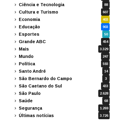
Ciência e Tecnologia
88
Cultura e Turismo
607
Economia
403
Educação
903
Esportes
50
Grande ABC
454
Mais
3.329
Mundo
247
Política
593
Santo André
14
São Bernardo do Campo
3
São Caetano do Sul
433
São Paulo
2.628
Saúde
68
Segurança
1.269
Últimas notícias
3.726