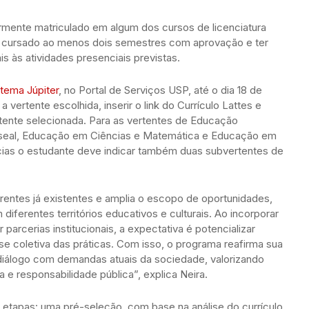
armente matriculado em algum dos cursos de licenciatura
er cursado ao menos dois semestres com aprovação e ter
s às atividades presenciais previstas.
stema Júpiter
, no Portal de Serviços USP, até o dia 18 de
 vertente escolhida, inserir o link do Currículo Lattes e
ertente selecionada. Para as vertentes de Educação
useal, Educação em Ciências e Matemática e Educação em
cias o estudante deve indicar também duas subvertentes de
frentes já existentes e amplia o escopo de oportunidades,
diferentes territórios educativos e culturais. Ao incorporar
parcerias institucionais, a expectativa é potencializar
se coletiva das práticas. Com isso, o programa reafirma sua
diálogo com demandas atuais da sociedade, valorizando
a e responsabilidade pública”, explica Neira.
 etapas: uma pré-seleção, com base na análise do currículo