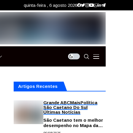
quinta-feira , 6 agosto 2026
Artigos Recentes
Grande ABC
Mais
Política
São Caetano Do Sul
Últimas Notícias
São Caetano tem o melhor
desempenho no Mapa da
Desigualdade da Grande SP