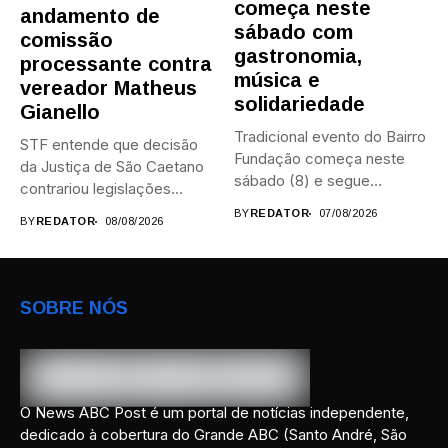
começa neste
andamento de
sábado com
comissão
gastronomia,
processante contra
música e
vereador Matheus
solidariedade
Gianello
Tradicional evento do Bairro
STF entende que decisão
Fundação começa neste
da Justiça de São Caetano
sábado (8) e segue
contrariou legislações
durante...
federais...
BY
REDATOR
07/08/2026
BY
REDATOR
08/08/2026
SOBRE NÓS
O News ABC Post é um portal de notícias independente,
dedicado à cobertura do Grande ABC (Santo André, São