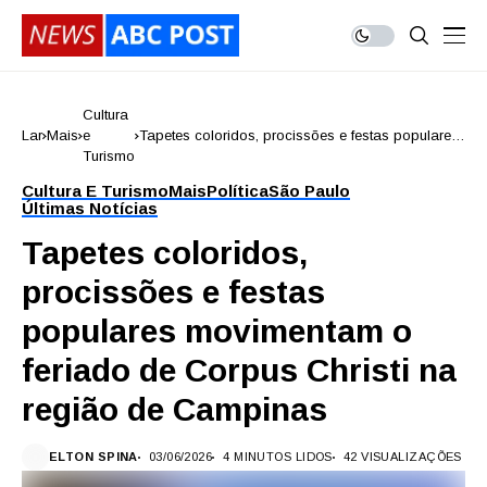
Cultura
Lar
Mais
e
Tapetes coloridos, procissões e festas populares
Turismo
movimentam o feriado de Corpus Christi na
região de Campinas
Cultura E Turismo
Mais
Política
São Paulo
Últimas Notícias
Tapetes coloridos,
procissões e festas
populares movimentam o
feriado de Corpus Christi na
região de Campinas
ELTON SPINA
03/06/2026
4 MINUTOS LIDOS
42 VISUALIZAÇÕES