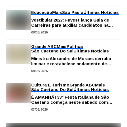
Educação
Mais
São Paulo
Últimas Notícias
Vestibular 2027: Fuvest lança Guia de
Carreiras para auxiliar candidatos na
escolha da profissão
08/08/2026
Grande ABC
Mais
Política
São Caetano Do Sul
Últimas Notícias
Ministro Alexandre de Moraes derruba
liminar e restabelece andamento de
comissão processante contra vereador
08/08/2026
Matheus Gianello
Cultura E Turismo
Grande ABC
Mais
São Caetano Do Sul
Últimas Notícias
É AMANHÃ! 33ª Festa Italiana de São
Caetano começa neste sábado com
gastronomia, música e solidariedade
07/08/2026