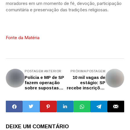
moradores em um momento de fé, devoção, participação
comunitária e preservação das tradições religiosas.
Fonte da Matéria
POSTAGEM ANTERIOR
PRÓXIMA POSTAGEM
Polícia e MP de SP
10 mil vagas de
fazem operação
estágio: SP
sobre supostas
recebe inscrições
irregularidades
de universitários
envolvendo
das áreas de
agente público e
tecnologia para
empresários do
atuar em escolas
transporte em
estaduais
Campinas
DEIXE UM COMENTÁRIO