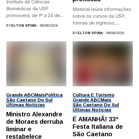
Instituto de Ciências
Biomédicas da USP
Material reúne informações
promoverá, de 1º a 24 de...
sobre os cursos da USP,
formas de ingresso,
BY
ELTON SPINA
08/08/2026
campi,...
BY
ELTON SPINA
08/08/2026
Grande ABC
Mais
Política
Cultura E Turismo
São Caetano Do Sul
Grande ABC
Mais
Últimas Notícias
São Caetano Do Sul
Últimas Notícias
Ministro Alexandre
É AMANHÃ! 33ª
de Moraes derruba
Festa Italiana de
liminar e
São Caetano
restabelece