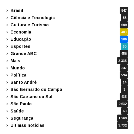
Brasil
847
Ciência e Tecnologia
88
Cultura e Turismo
609
Economia
403
Educação
906
Esportes
50
Grande ABC
456
Mais
3.335
Mundo
247
Política
594
Santo André
14
São Bernardo do Campo
3
São Caetano do Sul
435
São Paulo
2.632
Saúde
68
Segurança
1.269
Últimas notícias
3.732