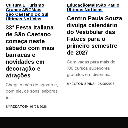
Cultura E Turismo
Educação
Mais
São Paulo
Grande ABC
Mais
Últimas Notícias
São Caetano Do Sul
Centro Paula Souza
Últimas Notícias
divulga calendário
33ª Festa Italiana
do Vestibular das
de São Caetano
Fatecs para o
começa neste
primeiro semestre
sábado com mais
de 2027
barracas e
novidades em
Com vagas para mais de
decoração e
100 cursos superiores
gratuitos em diversas
atrações
áreas,...
Chega o mês de agosto e,
BY
ELTON SPINA
06/08/2026
com ele, os sons, sabores
e...
BY
REDATOR
06/08/2026