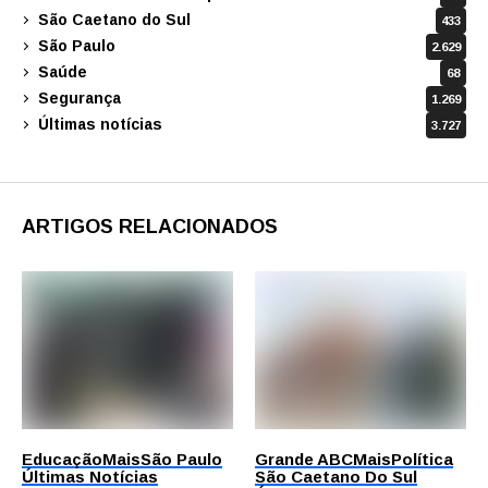
São Caetano do Sul
433
São Paulo
2.629
Saúde
68
Segurança
1.269
Últimas notícias
3.727
ARTIGOS RELACIONADOS
Educação
Mais
São Paulo
Grande ABC
Mais
Política
Últimas Notícias
São Caetano Do Sul