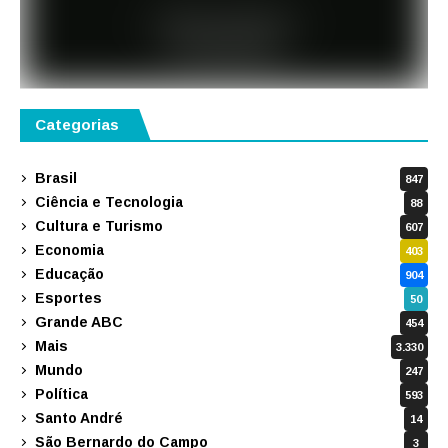
Categorias
Brasil
847
Ciência e Tecnologia
88
Cultura e Turismo
607
Economia
403
Educação
904
Esportes
50
Grande ABC
454
Mais
3.330
Mundo
247
Política
593
Santo André
14
São Bernardo do Campo
3