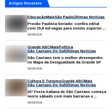
Artigos Recentes
Educação
Mais
São Paulo
Últimas Notícias
Provão Paulista Seriado: confira edital
com 15,8 mil vagas para ensino superior
público
06/08/2026
Grande ABC
Mais
Política
São Caetano Do Sul
Últimas Notícias
São Caetano tem o melhor desempenho
no Mapa da Desigualdade da Grande SP
06/08/2026
Cultura E Turismo
Grande ABC
Mais
São Caetano Do Sul
Últimas Notícias
33ª Festa Italiana de São Caetano começa
neste sábado com mais barracas e
novidades em decoração e atrações
06/08/2026