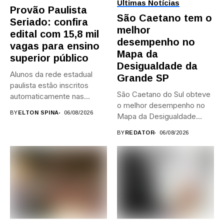
Últimas Notícias
Provão Paulista
São Caetano tem o
Seriado: confira
melhor
edital com 15,8 mil
desempenho no
vagas para ensino
Mapa da
superior público
Desigualdade da
Alunos da rede estadual
Grande SP
paulista estão inscritos
São Caetano do Sul obteve
automaticamente nas
o melhor desempenho no
provas; Candidatos da...
BY
ELTON SPINA
06/08/2026
Mapa da Desigualdade...
BY
REDATOR
06/08/2026