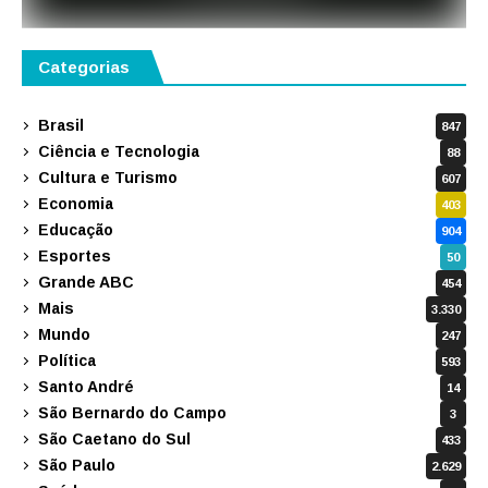
Categorias
Brasil
847
Ciência e Tecnologia
88
Cultura e Turismo
607
Economia
403
Educação
904
Esportes
50
Grande ABC
454
Mais
3.330
Mundo
247
Política
593
Santo André
14
São Bernardo do Campo
3
São Caetano do Sul
433
São Paulo
2.629