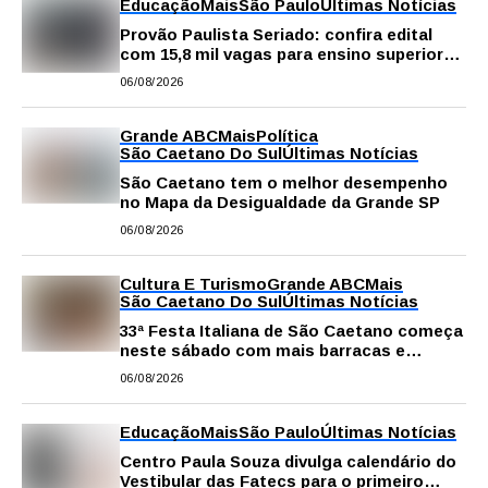
Educação
Mais
São Paulo
Últimas Notícias
Provão Paulista Seriado: confira edital
com 15,8 mil vagas para ensino superior
público
06/08/2026
Grande ABC
Mais
Política
São Caetano Do Sul
Últimas Notícias
São Caetano tem o melhor desempenho
no Mapa da Desigualdade da Grande SP
06/08/2026
Cultura E Turismo
Grande ABC
Mais
São Caetano Do Sul
Últimas Notícias
33ª Festa Italiana de São Caetano começa
neste sábado com mais barracas e
novidades em decoração e atrações
06/08/2026
Educação
Mais
São Paulo
Últimas Notícias
Centro Paula Souza divulga calendário do
Vestibular das Fatecs para o primeiro