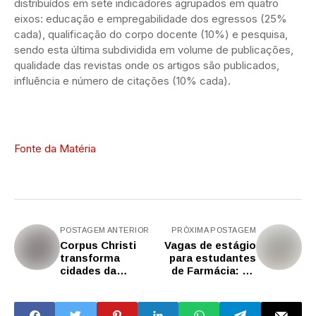
distribuídos em sete indicadores agrupados em quatro
eixos: educação e empregabilidade dos egressos (25%
cada), qualificação do corpo docente (10%) e pesquisa,
sendo esta última subdividida em volume de publicações,
qualidade das revistas onde os artigos são publicados,
influência e número de citações (10% cada).
Fonte da Matéria
POSTAGEM ANTERIOR
PRÓXIMA POSTAGEM
Corpus Christi
Vagas de estágio
transforma
para estudantes
cidades da
de Farmácia: SP
Baixada Santista
tem 94
e Vale do Ribeira
oportunidades
em cenários de fé
para alunos do