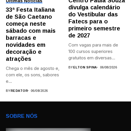
Centro Paula Souza
Últimas Notícias
divulga calendário
33ª Festa Italiana
do Vestibular das
de São Caetano
Fatecs para o
começa neste
primeiro semestre
sábado com mais
de 2027
barracas e
novidades em
Com vagas para mais de
decoração e
100 cursos superiores
gratuitos em diversas
atrações
áreas,...
Chega o mês de agosto e,
BY
ELTON SPINA
06/08/2026
com ele, os sons, sabores
e...
BY
REDATOR
06/08/2026
SOBRE NÓS