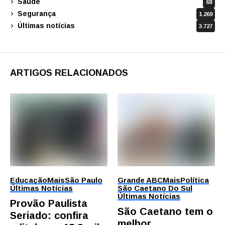
Saúde
68
Segurança
1.269
Últimas notícias
3.727
ARTIGOS RELACIONADOS
Educação
Mais
São Paulo
Grande ABC
Mais
Política
Últimas Notícias
São Caetano Do Sul
Últimas Notícias
Provão Paulista
São Caetano tem o
Seriado: confira
melhor