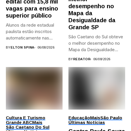
edital com 15,8 mil
desempenho no
vagas para ensino
Mapa da
superior público
Desigualdade da
Alunos da rede estadual
Grande SP
paulista estão inscritos
São Caetano do Sul obteve
automaticamente nas
o melhor desempenho no
provas; Candidatos da...
BY
ELTON SPINA
06/08/2026
Mapa da Desigualdade...
BY
REDATOR
06/08/2026
Cultura E Turismo
Educação
Mais
São Paulo
Grande ABC
Mais
Últimas Notícias
São Caetano Do Sul