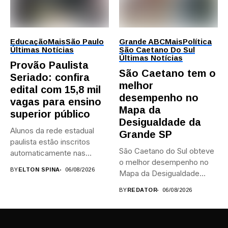
Educação
Mais
São Paulo
Grande ABC
Mais
Política
Últimas Notícias
São Caetano Do Sul
Últimas Notícias
Provão Paulista
São Caetano tem o
Seriado: confira
melhor
edital com 15,8 mil
desempenho no
vagas para ensino
Mapa da
superior público
Desigualdade da
Alunos da rede estadual
Grande SP
paulista estão inscritos
São Caetano do Sul obteve
automaticamente nas
o melhor desempenho no
provas; Candidatos da...
BY
ELTON SPINA
06/08/2026
Mapa da Desigualdade...
BY
REDATOR
06/08/2026