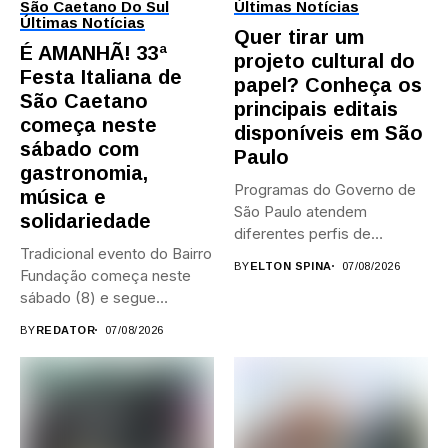
São Caetano Do Sul
Últimas Notícias
Últimas Notícias
Quer tirar um
É AMANHÃ! 33ª
projeto cultural do
Festa Italiana de
papel? Conheça os
São Caetano
principais editais
começa neste
disponíveis em São
sábado com
Paulo
gastronomia,
Programas do Governo de
música e
São Paulo atendem
solidariedade
diferentes perfis de
Tradicional evento do Bairro
artistas, produtores,...
BY
ELTON SPINA
07/08/2026
Fundação começa neste
sábado (8) e segue
durante...
BY
REDATOR
07/08/2026