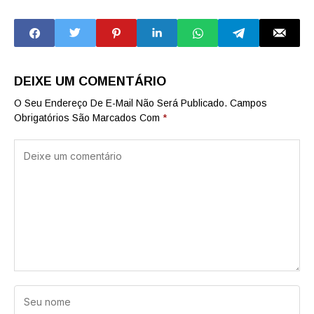
está entre as 120
emagrecedoras é
melhores do
descoberto em SP
mundo em ranking
internacional
DEIXE UM COMENTÁRIO
O Seu Endereço De E-Mail Não Será Publicado.
Campos
Obrigatórios São Marcados Com
*