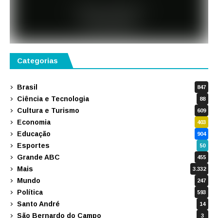
Categorias
Brasil
847
Ciência e Tecnologia
88
Cultura e Turismo
609
Economia
403
Educação
904
Esportes
50
Grande ABC
455
Mais
3.332
Mundo
247
Política
593
Santo André
14
São Bernardo do Campo
3