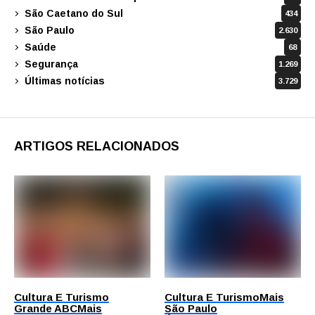
São Caetano do Sul
434
São Paulo
2.630
Saúde
68
Segurança
1.269
Últimas notícias
3.729
ARTIGOS RELACIONADOS
Cultura E Turismo
Cultura E Turismo
Mais
Grande ABC
Mais
São Paulo