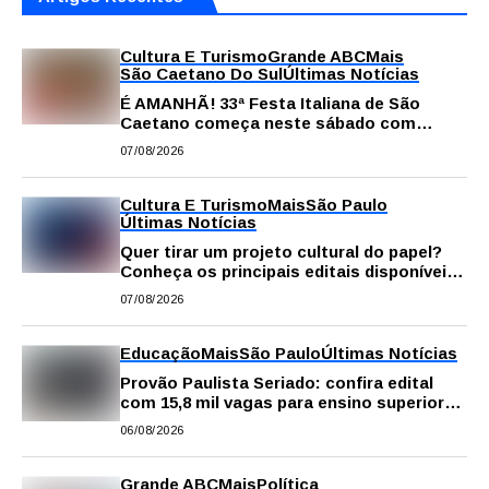
Cultura E Turismo
Grande ABC
Mais
São Caetano Do Sul
Últimas Notícias
É AMANHÃ! 33ª Festa Italiana de São
Caetano começa neste sábado com
gastronomia, música e solidariedade
07/08/2026
Cultura E Turismo
Mais
São Paulo
Últimas Notícias
Quer tirar um projeto cultural do papel?
Conheça os principais editais disponíveis
em São Paulo
07/08/2026
Educação
Mais
São Paulo
Últimas Notícias
Provão Paulista Seriado: confira edital
com 15,8 mil vagas para ensino superior
público
06/08/2026
Grande ABC
Mais
Política