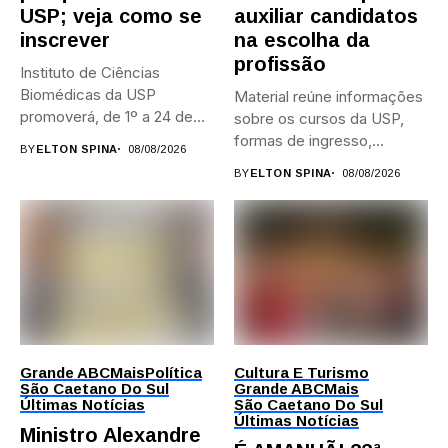
USP; veja como se
auxiliar candidatos
inscrever
na escolha da
profissão
Instituto de Ciências
Biomédicas da USP
Material reúne informações
promoverá, de 1º a 24 de...
sobre os cursos da USP,
formas de ingresso,
BY
ELTON SPINA
08/08/2026
campi,...
BY
ELTON SPINA
08/08/2026
Grande ABC
Mais
Política
Cultura E Turismo
São Caetano Do Sul
Grande ABC
Mais
Últimas Notícias
São Caetano Do Sul
Últimas Notícias
Ministro Alexandre