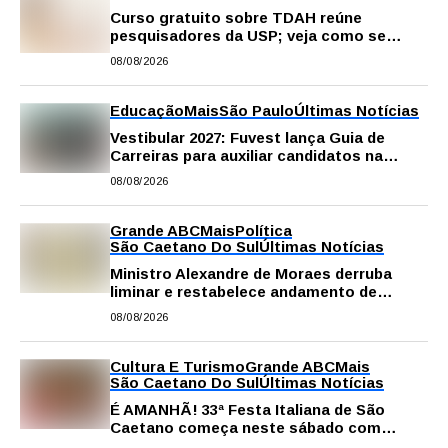
Curso gratuito sobre TDAH reúne
pesquisadores da USP; veja como se
inscrever
08/08/2026
Educação
Mais
São Paulo
Últimas Notícias
Vestibular 2027: Fuvest lança Guia de
Carreiras para auxiliar candidatos na
escolha da profissão
08/08/2026
Grande ABC
Mais
Política
São Caetano Do Sul
Últimas Notícias
Ministro Alexandre de Moraes derruba
liminar e restabelece andamento de
comissão processante contra vereador
08/08/2026
Matheus Gianello
Cultura E Turismo
Grande ABC
Mais
São Caetano Do Sul
Últimas Notícias
É AMANHÃ! 33ª Festa Italiana de São
Caetano começa neste sábado com
gastronomia, música e solidariedade