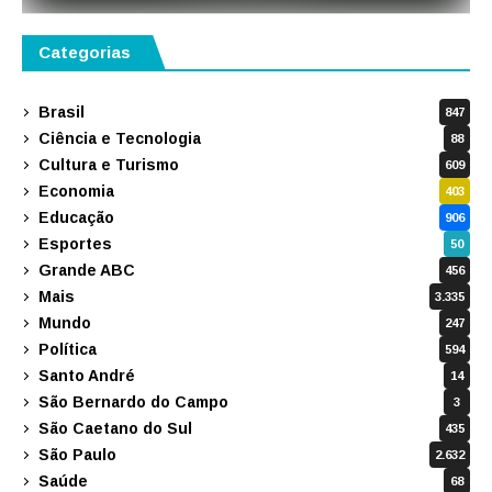
Categorias
Brasil
847
Ciência e Tecnologia
88
Cultura e Turismo
609
Economia
403
Educação
906
Esportes
50
Grande ABC
456
Mais
3.335
Mundo
247
Política
594
Santo André
14
São Bernardo do Campo
3
São Caetano do Sul
435
São Paulo
2.632
Saúde
68