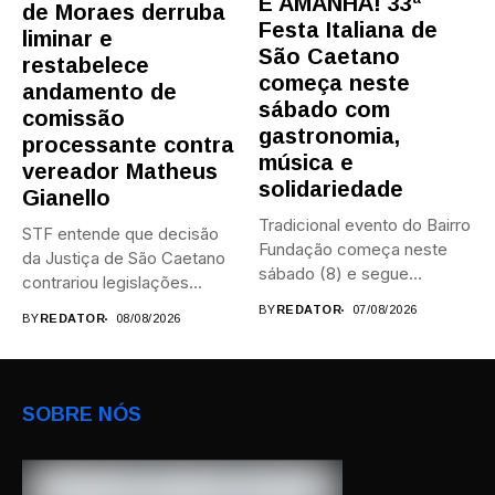
É AMANHÃ! 33ª
de Moraes derruba
Festa Italiana de
liminar e
São Caetano
restabelece
começa neste
andamento de
sábado com
comissão
gastronomia,
processante contra
música e
vereador Matheus
solidariedade
Gianello
Tradicional evento do Bairro
STF entende que decisão
Fundação começa neste
da Justiça de São Caetano
sábado (8) e segue
contrariou legislações
durante...
federais...
BY
REDATOR
07/08/2026
BY
REDATOR
08/08/2026
SOBRE NÓS