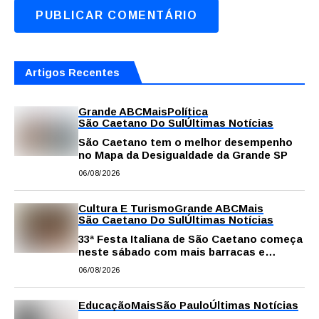
Artigos Recentes
Grande ABC
Mais
Política
São Caetano Do Sul
Últimas Notícias
São Caetano tem o melhor desempenho
no Mapa da Desigualdade da Grande SP
06/08/2026
Cultura E Turismo
Grande ABC
Mais
São Caetano Do Sul
Últimas Notícias
33ª Festa Italiana de São Caetano começa
neste sábado com mais barracas e
novidades em decoração e atrações
06/08/2026
Educação
Mais
São Paulo
Últimas Notícias