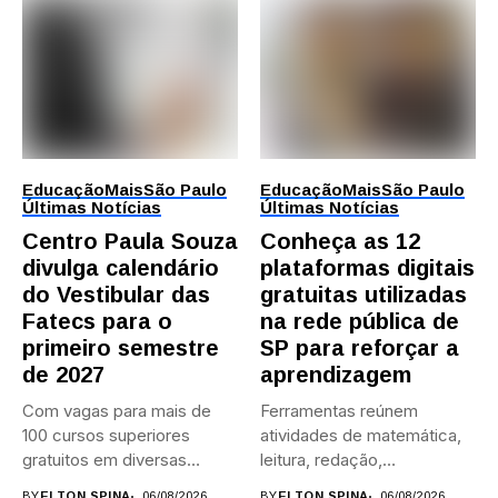
Educação
Mais
São Paulo
Educação
Mais
São Paulo
Últimas Notícias
Últimas Notícias
Centro Paula Souza
Conheça as 12
divulga calendário
plataformas digitais
do Vestibular das
gratuitas utilizadas
Fatecs para o
na rede pública de
primeiro semestre
SP para reforçar a
de 2027
aprendizagem
Com vagas para mais de
Ferramentas reúnem
100 cursos superiores
atividades de matemática,
gratuitos em diversas
leitura, redação,
áreas,...
programação, idiomas e
BY
ELTON SPINA
06/08/2026
BY
ELTON SPINA
06/08/2026