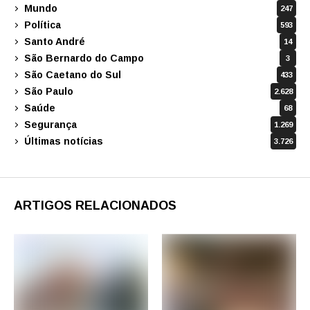
Mundo
247
Política
593
Santo André
14
São Bernardo do Campo
3
São Caetano do Sul
433
São Paulo
2.628
Saúde
68
Segurança
1.269
Últimas notícias
3.726
ARTIGOS RELACIONADOS