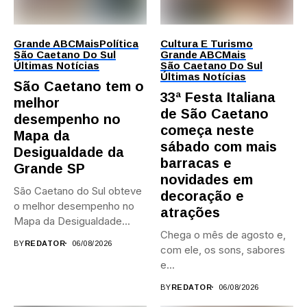
Grande ABC
Mais
Política
Cultura E Turismo
São Caetano Do Sul
Grande ABC
Mais
Últimas Notícias
São Caetano Do Sul
Últimas Notícias
São Caetano tem o
33ª Festa Italiana
melhor
de São Caetano
desempenho no
começa neste
Mapa da
sábado com mais
Desigualdade da
barracas e
Grande SP
novidades em
São Caetano do Sul obteve
decoração e
o melhor desempenho no
atrações
Mapa da Desigualdade...
Chega o mês de agosto e,
BY
REDATOR
06/08/2026
com ele, os sons, sabores
e...
BY
REDATOR
06/08/2026