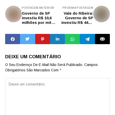
POSTAGEM ANTERIOR
PRÓXIMA POSTAGEM
Governo de SP
Vale do Ribeira:
investiu R$ 10,6
Governo de SP
milhões por mês
investiu R$ 447,6
em obras de
mil por mês em
escolas das redes
obras de escolas
municipais
municipais
DEIXE UM COMENTÁRIO
O Seu Endereço De E-Mail Não Será Publicado.
Campos
Obrigatórios São Marcados Com
*